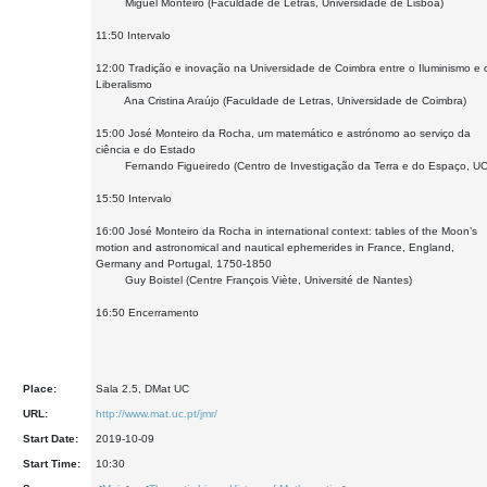
Miguel Monteiro (Faculdade de Letras, Universidade de Lisboa)
11:50 Intervalo
12:00 Tradição e inovação na Universidade de Coimbra entre o Iluminismo e 
Liberalismo
Ana Cristina Araújo (Faculdade de Letras, Universidade de Coimbra)
15:00 José Monteiro da Rocha, um matemático e astrónomo ao serviço da
ciência e do Estado
Fernando Figueiredo (Centro de Investigação da Terra e do Espaço, UC
15:50 Intervalo
16:00 José Monteiro da Rocha in international context: tables of the Moon’s
motion and astronomical and nautical ephemerides in France, England,
Germany and Portugal, 1750-1850
Guy Boistel (Centre François Viète, Université de Nantes)
16:50 Encerramento
Place:
Sala 2.5, DMat UC
URL:
http://www.mat.uc.pt/jmr/
Start Date:
2019-10-09
Start Time:
10:30