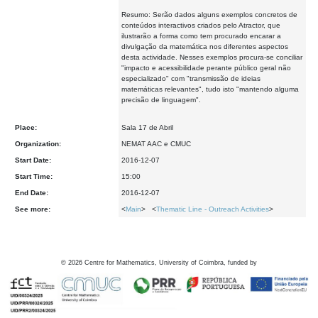
Resumo: Serão dados alguns exemplos concretos de
conteúdos interactivos criados pelo Atractor, que
ilustrarão a forma como tem procurado encarar a
divulgação da matemática nos diferentes aspectos
desta actividade. Nesses exemplos procura-se conciliar
"impacto e acessibilidade perante público geral não
especializado" com "transmissão de ideias
matemáticas relevantes", tudo isto "mantendo alguma
precisão de linguagem".
Place:
Sala 17 de Abril
Organization:
NEMAT AAC e CMUC
Start Date:
2016-12-07
Start Time:
15:00
End Date:
2016-12-07
See more:
<
Main
> <
Thematic Line - Outreach Activities
>
©
2026
Centre for Mathematics, University of Coimbra, funded by