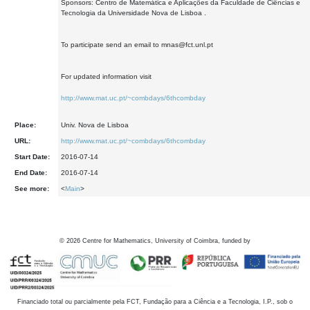
Sponsors: Centro de Matemática e Aplicações da Faculdade de Ciências e
Tecnologia da Universidade Nova de Lisboa .
To participate send an email to mnas@fct.unl.pt
For updated information visit
http://www.mat.uc.pt/~combdays/6thcombday
Place:
Univ. Nova de Lisboa
URL:
http://www.mat.uc.pt/~combdays/6thcombday
Start Date:
2016-07-14
End Date:
2016-07-14
See more:
<
Main
>
©
2026
Centre for Mathematics, University of Coimbra, funded by
Financiado total ou parcialmente pela FCT, Fundação para a Ciência e a Tecnologia, I.P., sob o