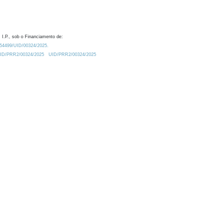
 I.P., sob o Financiamento de:
0.54499/UID/00324/2025.
/UID/PRR2/00324/2025
UID/PRR2/00324/2025